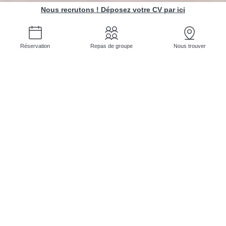
Nous recrutons ! Déposez votre CV par ici
Réservation
Repas de groupe
Nous trouver
RESTAURANT AVIGNON
Cuisine Centr'Halles
Au cœur des
Halles d'Avignon
, vous ne trouverez
pas seulement un restaurant, mais bien une
aventure culinaire unique à chaque visite : la
Cuisine Centr'Halles
, c'est un voyage gustatif
mené par la passion du
Chef Jonathan
et son