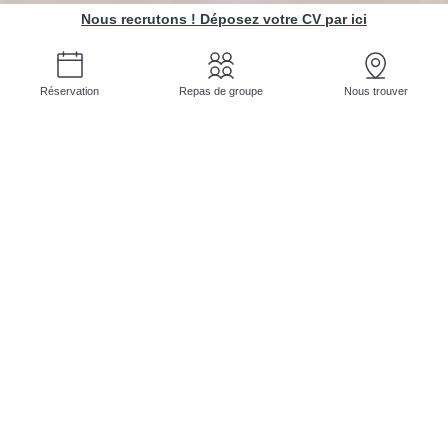
Nous recrutons ! Déposez votre CV par ici
Réservation
Repas de groupe
Nous trouver
RESTAURANT AVIGNON
Cuisine Centr'Halles
Au cœur des
Halles d'Avignon
, vous ne trouverez
pas seulement un restaurant, mais bien une
aventure culinaire unique à chaque visite : la
Cuisine Centr'Halles
, c'est un voyage gustatif
mené par la passion du
Chef Jonathan
et son